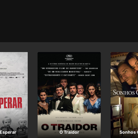
na personagem de Ida acaba
uma das muitas mulheres qu
apenas porque um homem r
Bellocchio acaba por “esque
país ao concentrar-se apena
conhecendo o trabalho e as
fosse só isso que ele prete
Esperar
O Traidor
Sonhos 