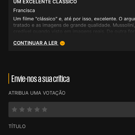
UM EXCELENTE CLÁSSICO
Francisca
Um filme "clássico" e, até por isso, excelente. O ar
tratado e as imagens de grande qualidade. Mussolini,
credível quando visto em imagens reais. De outra f
era uma brincadeira...de mau gosto! O drama atinge
CONTINUAR A LER
não se deixa nunca enveredar pela tragédia miserabil
óptima e lindíssima actriz - também ela uma clássica 
Envie-nos a sua crítica
ATRIBUA UMA VOTAÇÃO
TÍTULO