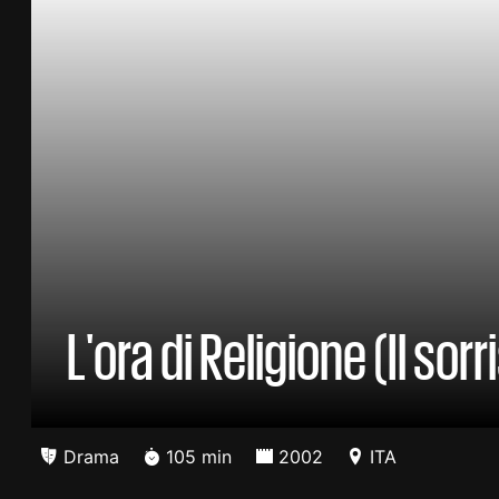
L'ora di Religione (Il sor
Drama
105 min
2002
ITA