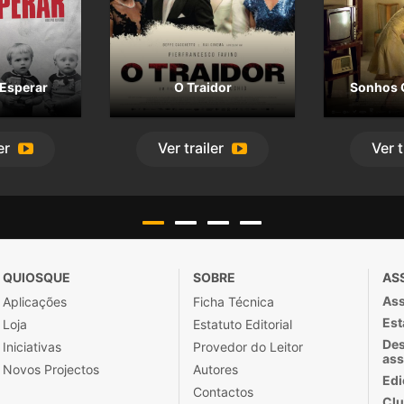
Esperar
O Traidor
Sonhos 
er
Ver
trailer
Ver
t
QUIOSQUE
SOBRE
AS
Ass
Aplicações
Ficha Técnica
Est
Loja
Estatuto Editorial
Des
Iniciativas
Provedor do Leitor
ass
Novos Projectos
Autores
Edi
Contactos
Clu