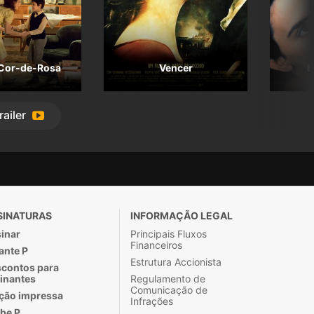
Cor-de-Rosa
Vencer
B
railer
SINATURAS
INFORMAÇÃO LEGAL
inar
Principais Fluxos
Financeiros
ante P
Estrutura Accionista
contos para
inantes
Regulamento de
Comunicação de
ção impressa
Infrações
be P