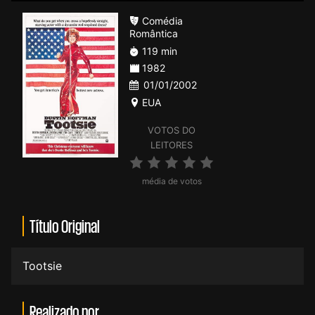
Comédia
Romântica
119 min
1982
01/01/2002
EUA
VOTOS DO
LEITORES
média de votos
Título Original
Tootsie
Realizado por