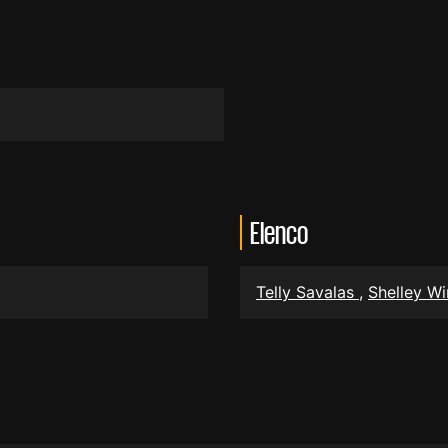
Elenco
Telly Savalas
,
Shelley W