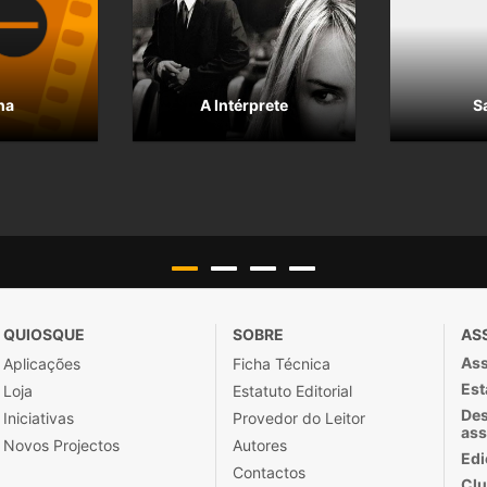
na
A Intérprete
S
QUIOSQUE
SOBRE
AS
Ass
Aplicações
Ficha Técnica
Est
Loja
Estatuto Editorial
Des
Iniciativas
Provedor do Leitor
ass
Novos Projectos
Autores
Edi
Contactos
Clu