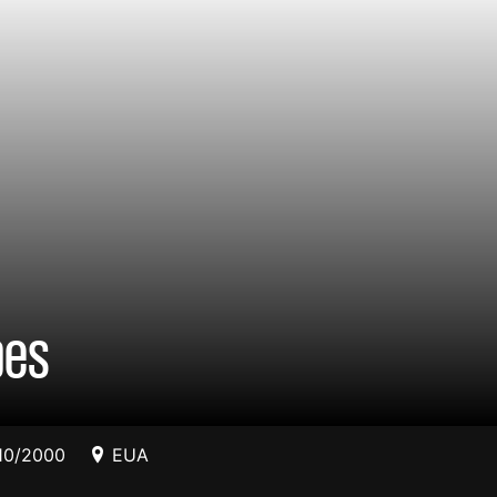
pes
10/2000
EUA