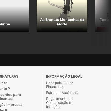
As Brancas Montanhas da
Tootsi
abrina
Morte
SINATURAS
INFORMAÇÃO LEGAL
inar
Principais Fluxos
Financeiros
ante P
Estrutura Accionista
contos para
inantes
Regulamento de
Comunicação de
ção impressa
Infrações
be P