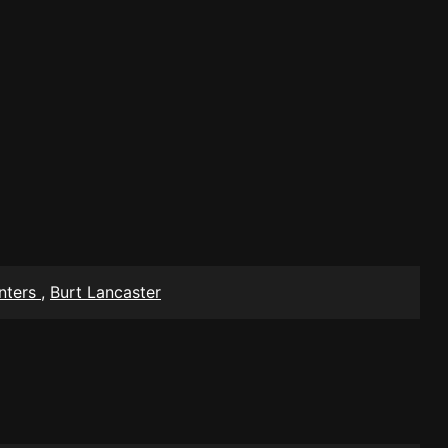
inters
,
Burt Lancaster