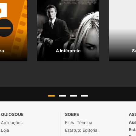
na
A Intérprete
S
QUIOSQUE
SOBRE
AS
Ass
Aplicações
Ficha Técnica
Est
Loja
Estatuto Editorial