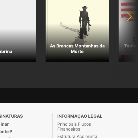
As Brancas Montanhas da
Tootsi
abrina
Morte
SINATURAS
INFORMAÇÃO LEGAL
inar
Principais Fluxos
Financeiros
ante P
Estrutura Accionista