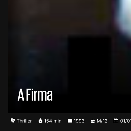
A Firma
Thriller
154 min
1993
M/12
01/0