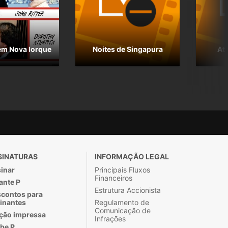
m Nova Iorque
Noites de Singapura
At
SINATURAS
INFORMAÇÃO LEGAL
inar
Principais Fluxos
Financeiros
ante P
Estrutura Accionista
contos para
inantes
Regulamento de
Comunicação de
ção impressa
Infrações
be P