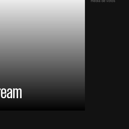
média de votos
Dream