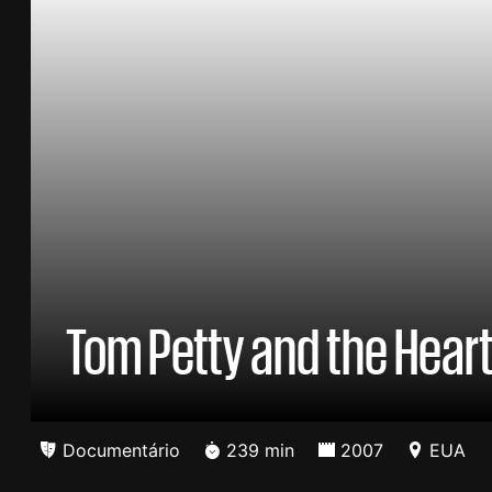
Tom Petty and the Hear
Documentário
239 min
2007
EUA