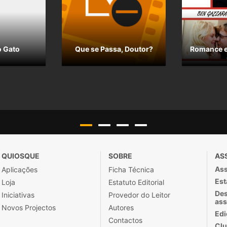
o Gato
Que se Passa, Doutor?
Romance e
QUIOSQUE
SOBRE
AS
Ass
Aplicações
Ficha Técnica
Est
Loja
Estatuto Editorial
Des
Iniciativas
Provedor do Leitor
ass
Novos Projectos
Autores
Edi
Contactos
Clu