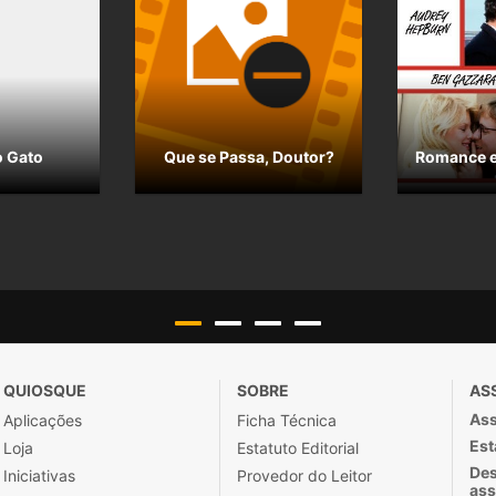
o Gato
Que se Passa, Doutor?
Romance e
QUIOSQUE
SOBRE
AS
Ass
Aplicações
Ficha Técnica
Est
Loja
Estatuto Editorial
Des
Iniciativas
Provedor do Leitor
ass