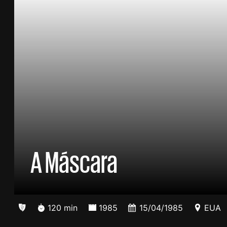
A Máscara
120 min
1985
15/04/1985
EUA