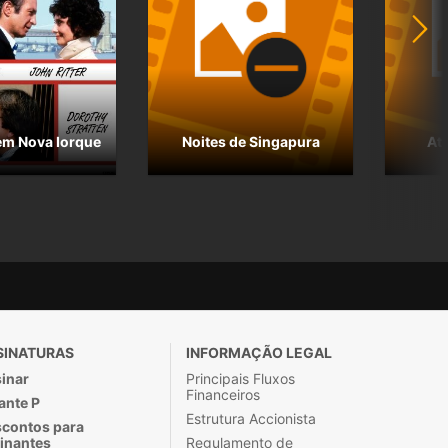
m Nova Iorque
Noites de Singapura
At
SINATURAS
INFORMAÇÃO LEGAL
inar
Principais Fluxos
Financeiros
ante P
Estrutura Accionista
contos para
inantes
Regulamento de