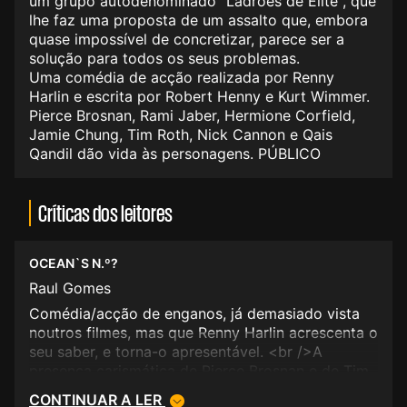
um grupo autodenominado "Ladrões de Elite", que
lhe faz uma proposta de um assalto que, embora
quase impossível de concretizar, parece ser a
solução para todos os seus problemas.
Uma comédia de acção realizada por Renny
Harlin e escrita por Robert Henny e Kurt Wimmer.
Pierce Brosnan, Rami Jaber, Hermione Corfield,
Jamie Chung, Tim Roth, Nick Cannon e Qais
Qandil dão vida às personagens. PÚBLICO
Críticas dos leitores
OCEAN`S N.º?
Raul Gomes
Comédia/acção de enganos, já demasiado vista
noutros filmes, mas que Renny Harlin acrescenta o
seu saber, e torna-o apresentável. <br />A
presença carismática de Pierce Brosnan e de Tim
Roth também em termos comparativos ajudam a
CONTINUAR A LER