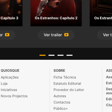
 Capítulo 3
Os Estranhos: Capítulo 2
Os Estranh
er
Ver
trailer
Ver
t
QUIOSQUE
SOBRE
AS
Ass
Aplicações
Ficha Técnica
Est
Loja
Estatuto Editorial
Des
Iniciativas
Provedor do Leitor
ass
Novos Projectos
Autores
Edi
Contactos
Clu
Público+