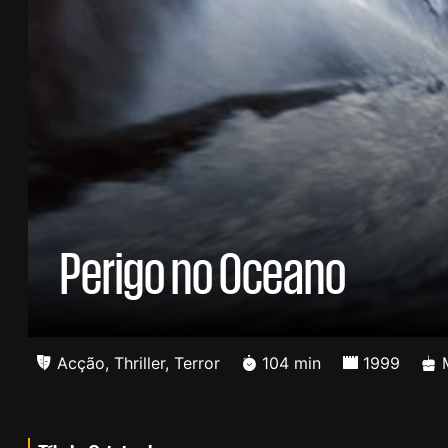
Perigo no Oceano
Acção
,
Thriller
,
Terror
104 min
1999
M