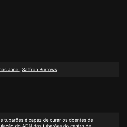
mas Jane
,
Saffron Burrows
s tubarões é capaz de curar os doentes de
pulação do ADN dos tubarões do centro de