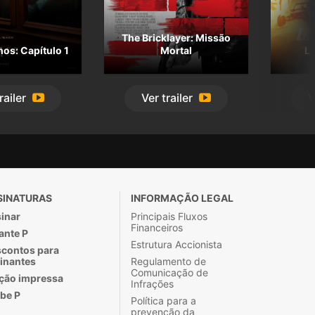
The Bricklayer: Missão
os: Capítulo 1
Mortal
La
railer
Ver
trailer
V
SINATURAS
INFORMAÇÃO LEGAL
inar
Principais Fluxos
Financeiros
ante P
Estrutura Accionista
contos para
inantes
Regulamento de
Comunicação de
ção impressa
Infrações
be P
Política para a
prevenção da