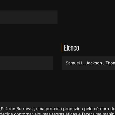
Elenco
Samuel L. Jackson
,
Tho
Saffron Burrows), uma proteína produzida pelo cérebro do
 decide contornar algumas regras éticas e fazer uma mani