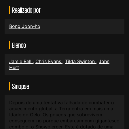
Realizado por
Bong Joon-ho
Elenco
Jamie Bell
,
Chris Evans
,
Tilda Swinton
,
John
Hurt
Sinopse
Depois de uma tentativa falhada de combater o
aquecimento global, a Terra entra em mais uma
Idade do Gelo. Os poucos que sobrevivem
conseguem-no porque embarcam num gigantesco
comboio, o Snowpiercer. Este é dotado de uma