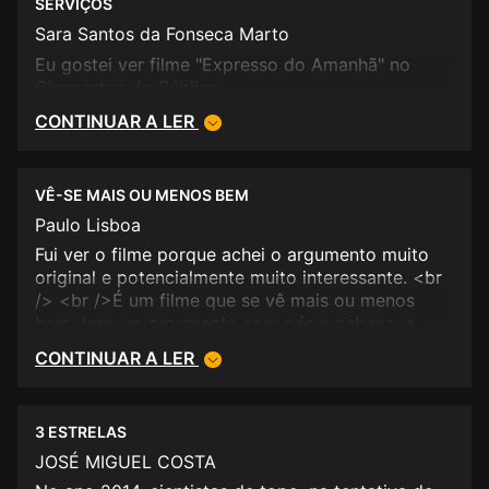
SERVIÇOS
Sara Santos da Fonseca Marto
Eu gostei ver filme "Expresso do Amanhã" no
Cinecartaz do Público.
CONTINUAR A LER
VÊ-SE MAIS OU MENOS BEM
Paulo Lisboa
Fui ver o filme porque achei o argumento muito
original e potencialmente muito interessante. <br
/> <br />É um filme que se vê mais ou menos
bem, tem um argumento com pés e cabeça, a
acção é mais ou menos fluída e convincente. <br
CONTINUAR A LER
/> <br />Numa escala de 0 a 20 valores, dou 12
valores a este filme.
3 ESTRELAS
JOSÉ MIGUEL COSTA