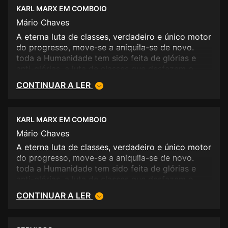
KARL MARX EM COMBOIO
Mário Chaves
A eterna luta de classes, verdadeiro e único motor
do progresso, move-se a aniquila-se de novo.
toda a Humanidade tem sido feita de glórias e
anti-glórias, a luta de classes que desfazem o
sonho de outros, que se julgam eleitos. Karl Marx
CONTINUAR A LER
gostaria de ter viajado neste comboio, a rescrever
o Kapital.
KARL MARX EM COMBOIO
Mário Chaves
A eterna luta de classes, verdadeiro e único motor
do progresso, move-se a aniquila-se de novo.
toda a Humanidade tem sido feita de glórias e
anti-glórias, a luta de classes que desfazem o
sonho de outros, que se julgam eleitos. Karl Marx
CONTINUAR A LER
gostaria de ter viajado neste comboio, a rescrever
o Kapital.