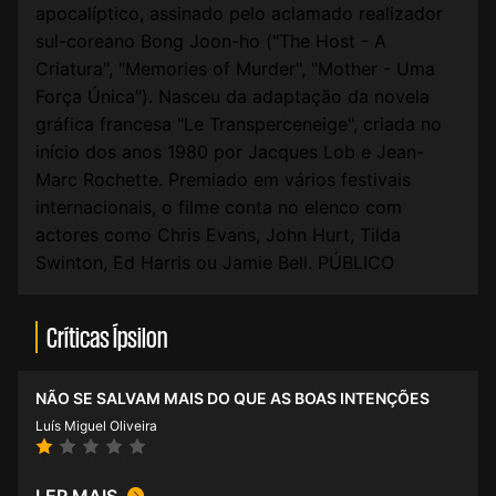
apocalíptico, assinado pelo aclamado realizador
sul-coreano Bong Joon-ho ("The Host - A
Criatura", "Memories of Murder", "Mother - Uma
Força Única"). Nasceu da adaptação da novela
gráfica francesa "Le Transperceneige", criada no
início dos anos 1980 por Jacques Lob e Jean-
Marc Rochette. Premiado em vários festivais
internacionais, o filme conta no elenco com
actores como Chris Evans, John Hurt, Tilda
Swinton, Ed Harris ou Jamie Bell.
PÚBLICO
Críticas Ípsilon
NÃO SE SALVAM MAIS DO QUE AS BOAS INTENÇÕES
Luís Miguel Oliveira