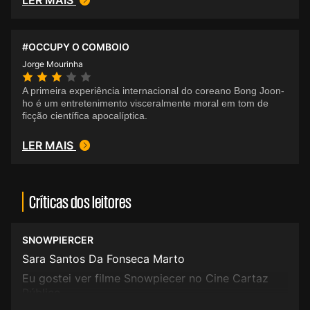
LER MAIS
#OCCUPY O COMBOIO
Jorge Mourinha
A primeira experiência internacional do coreano Bong Joon-
ho é um entretenimento visceralmente moral em tom de
ficção científica apocalíptica.
LER MAIS
Críticas dos leitores
SNOWPIERCER
Sara Santos Da Fonseca Marto
Eu gostei ver filme Snowpiecer no Cine Cartaz
Público.