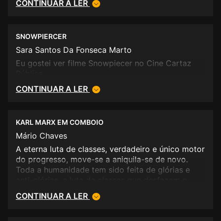
CONTINUAR A LER
SNOWPIERCER
Sara Santos Da Fonseca Marto
Eu gostei ver filme Snowpiecer no Cine Cartaz
Público.
CONTINUAR A LER
KARL MARX EM COMBOIO
Mário Chaves
A eterna luta de classes, verdadeiro e único motor
do progresso, move-se a aniquila-se de novo.
Toda a humanidade tem sido feita de glórias e
anti-glórias, a luta de classes que desfazem o
sonho de outros que se julgam eleitos. Karl Marx
CONTINUAR A LER
gostaria de ter viajado neste comboio, a
reescrever o Kapital.