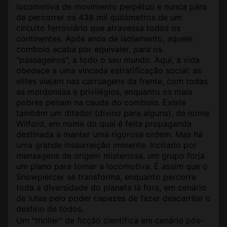
locomotiva de movimento perpétuo e nunca pára
de percorrer os 438 mil quilómetros de um
circuito ferroviário que atravessa todos os
continentes. Após anos de isolamento, aquele
comboio acaba por equivaler, para os
"passageiros", a todo o seu mundo. Aqui, a vida
obedece a uma vincada estratificação social: as
elites viajam nas carruagens da frente, com todas
as mordomias e privilégios, enquanto os mais
pobres penam na cauda do comboio. Existe
também um ditador (divino para alguns), de nome
Wilford, em nome do qual é feita propaganda
destinada a manter uma rigorosa ordem. Mas há
uma grande inssurreição iminente. Incitado por
mensagens de origem misteriosa, um grupo forja
um plano para tomar a locomotiva. É assim que o
Snowpiercer se transforma, enquanto percorre
toda a diversidade do planeta lá fora, em cenário
de lutas pelo poder capazes de fazer descarrilar o
destino de todos.
Um "thriller" de ficção científica em cenário pós-