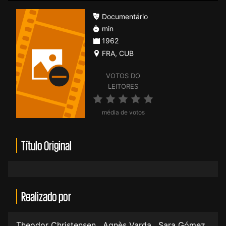
Documentário
min
1962
FRA
,
CUB
VOTOS DO
LEITORES
média de votos
Título Original
Realizado por
Theodor Christensen
,
Agnès Varda
,
Sara Gómez