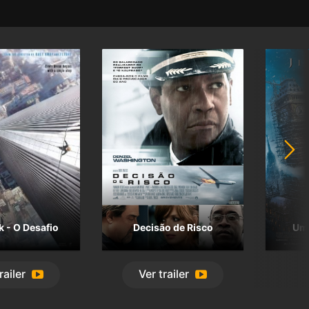
 - O Desafio
Decisão de Risco
Um 
railer
Ver
trailer