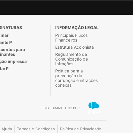
SINATURAS
INFORMAÇÃO LEGAL
inar
Principais Fluxos
Financeiros
ante P
Estrutura Accionista
contos para
inantes
Regulamento de
Comunicação de
ção impressa
Infrações
be P
Política para a
prevenção da
corrupção e infrações
conexas
EMAIL MARKETING POR
Ajuda
Termos e Condições
Política de Privacidade