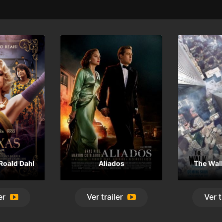
Roald Dahl
Aliados
The Walk
er
Ver
trailer
Ver
t