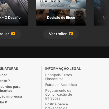
 - O Desafio
Decisão de Risco
Um 
railer
Ver
trailer
SINATURAS
INFORMAÇÃO LEGAL
inar
Principais Fluxos
Financeiros
ante P
Estrutura Accionista
contos para
inantes
Regulamento de
Comunicação de
ção impressa
Infrações
be P
Política para a
prevenção da