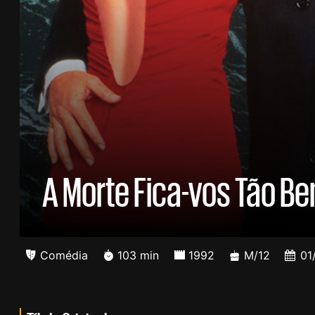
A Morte Fica-vos Tão B
Comédia
103 min
1992
M/12
01