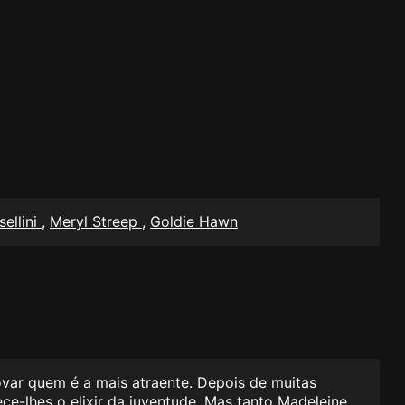
sellini
,
Meryl Streep
,
Goldie Hawn
ovar quem é a mais atraente. Depois de muitas
ece-lhes o elixir da juventude. Mas tanto Madeleine