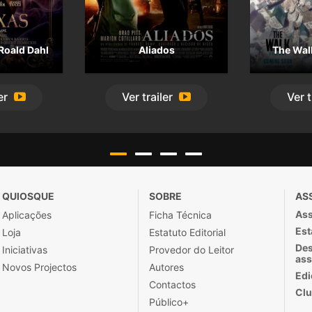
Roald Dahl
Aliados
The Walk
er
Ver
trailer
Ver
t
QUIOSQUE
SOBRE
AS
Ass
Aplicações
Ficha Técnica
Est
Loja
Estatuto Editorial
Des
Iniciativas
Provedor do Leitor
ass
Novos Projectos
Autores
Edi
Contactos
Clu
Público+