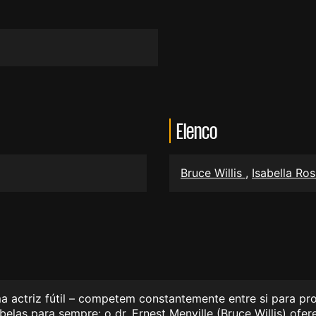
Elenco
Bruce Willis
,
Isabella Ros
a actriz fútil – competem constantemente entre si para pr
elas para sempre: o dr. Ernest Menville (Bruce Willis) ofer