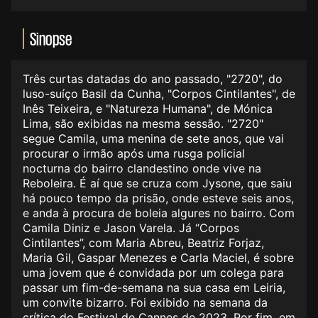
Sinopse
Três curtas datadas do ano passado, "2720", do
luso-suíço Basil da Cunha, "Corpos Cintilantes", de
Inês Teixeira, e "Natureza Humana", de Mónica
Lima, são exibidas na mesma sessão. "2720"
segue Camila, uma menina de sete anos, que vai
procurar o irmão após uma rusga policial
nocturna do bairro clandestino onde vive na
Reboleira. É aí que se cruza com Jysone, que saiu
há pouco tempo da prisão, onde esteve seis anos,
e anda à procura de boleia algures no bairro. Com
Camila Diniz e Jason Varela. Já “Corpos
Cintilantes”, com Maria Abreu, Beatriz Forjaz,
Maria Gil, Gaspar Menezes e Carla Maciel, é sobre
uma jovem que é convidada por um colega para
passar um fim-de-semana na sua casa em Leiria,
um convite bizarro. Foi exibido na semana da
crítica do Festival de Cannes de 2023. Por fim, em