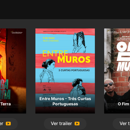
Entre Muros - Três Curtas
Terra
Portuguesas
O Fim
er
Ver
trailer
Ver
t