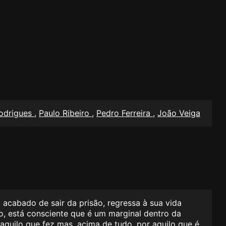
Rodrigues
,
Paulo Ribeiro
,
Pedro Ferreira
,
João Veiga
 acabado de sair da prisão, regressa à sua vida
o, está consciente que é um marginal dentro da
aquilo que fez mas, acima de tudo, por aquilo que é.