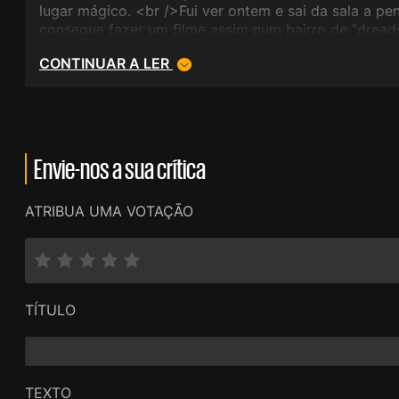
lugar mágico. <br />Fui ver ontem e sai da sala a p
consegue fazer um filme assim num bairro de "dread
/>Vale bem uma ida à sala de cinema.
CONTINUAR A LER
Envie-nos a sua crítica
ATRIBUA UMA VOTAÇÃO
TÍTULO
TEXTO