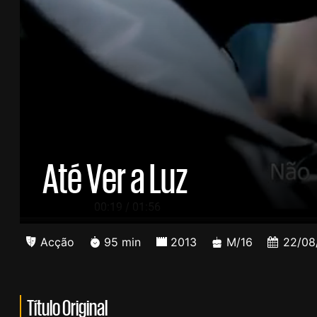
Até Ver a Luz
/
00:20
01:56
Acção
95 min
2013
M/16
22/08
Título Original