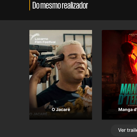
Do mesmo realizador
O Jacaré
Manga d'
Ver
trail