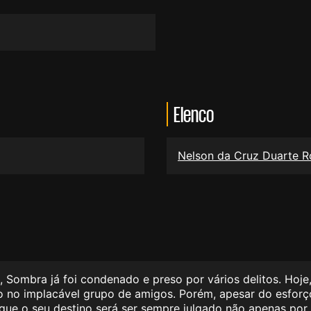
Elenco
Nelson da Cruz Duarte 
 Sombra já foi condenado e preso por vários delitos. Hoje,
o no implacável grupo de amigos. Porém, apesar do esforç
 que o seu destino será ser sempre julgado não apenas por 