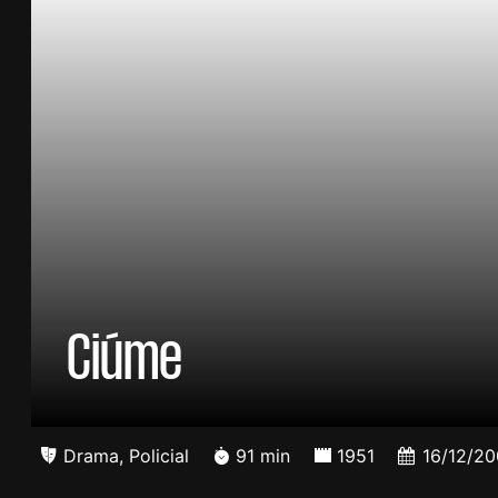
Ciúme
Drama
,
Policial
91 min
1951
16/12/2