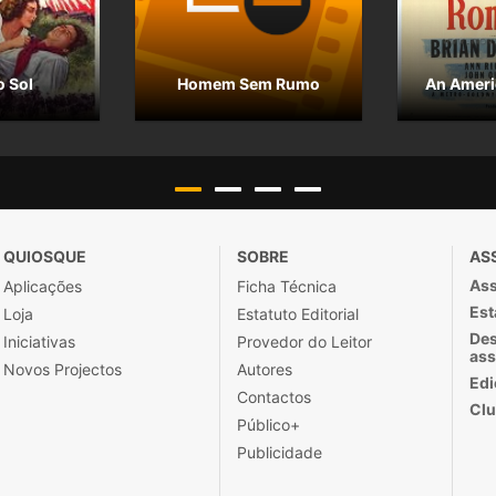
o Sol
Homem Sem Rumo
An Amer
QUIOSQUE
SOBRE
AS
Ass
Aplicações
Ficha Técnica
Est
Loja
Estatuto Editorial
Des
Iniciativas
Provedor do Leitor
ass
Novos Projectos
Autores
Edi
Contactos
Clu
Público+
Publicidade