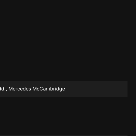
odd
,
Mercedes McCambridge