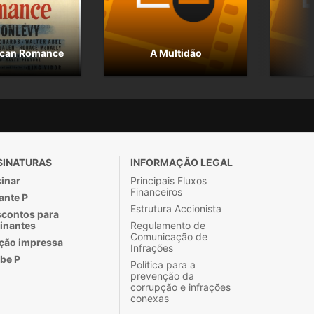
ican Romance
A Multidão
SINATURAS
INFORMAÇÃO LEGAL
inar
Principais Fluxos
Financeiros
ante P
Estrutura Accionista
contos para
inantes
Regulamento de
Comunicação de
ção impressa
Infrações
be P
Política para a
prevenção da
corrupção e infrações
conexas