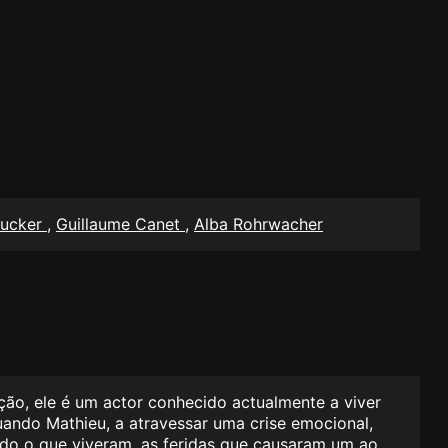
rucker
,
Guillaume Canet
,
Alba Rohrwacher
ção, ele é um actor conhecido actualmente a viver
uando Mathieu, a atravessar uma crise emocional,
udo o que viveram, as feridas que causaram um ao