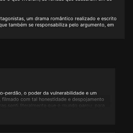
agonistas, um drama romântico realizado e escrito
 que também se responsabiliza pelo argumento, em
o-perdão, o poder da vulnerabilidade e um
, filmado com tal honestidade e despojamento
as senti literalmente que o mundo parou, para
incipais (excelentes interpretações) tivessem
de curar velhas feridas entre ambos e as suas