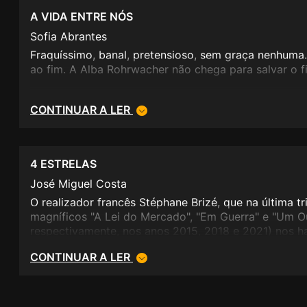
A VIDA ENTRE NÓS
Sofia Abrantes
Fraquíssimo, banal, pretensioso, sem graça nenhuma.
ao fim. A Alba Rohrwacher não chega para salvar o f
CONTINUAR A LER
4 ESTRELAS
José Miguel Costa
O realizador francês Stéphane Brizé, que na última tri
magníficos "A Lei do Mercado", "Em Guerra" e "Um O
respectivamente, nos anos 2015, 2018 e 2021) nos h
abordagem política extremamente critica das conse
CONTINUAR A LER
socioeconómicas do impiedoso capitalismo neoliberal
surpreende ao dar uma guinada nesta sua habitual t
pela exploração de questões eminentemente existen
no seu mais recente trabalho ("A Vida Entre Nós).