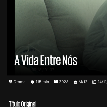
A Vida Entre Nós
/
00:19
01:37
Drama
115 min
2023
M/12
14/1
Título Original