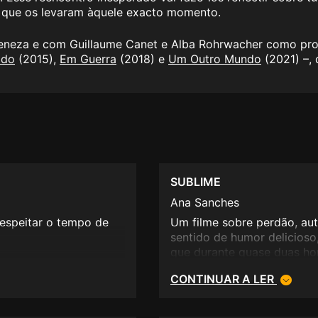
s que os levaram àquele exacto momento.
Veneza e com Guillaume Canet e Alba Rohrwacher como prot
ado
(2015),
Em Guerra
(2018) e
Um Outro Mundo
(2021) –,
SUBLIME
Ana Sanches
respeitar o tempo de
Um filme sobre perdão, aut
sentido de humor delicioso
que durante quase duas hor
que as duas personagens pr
CONTINUAR A LER
uma segunda oportunidade 
próprias.