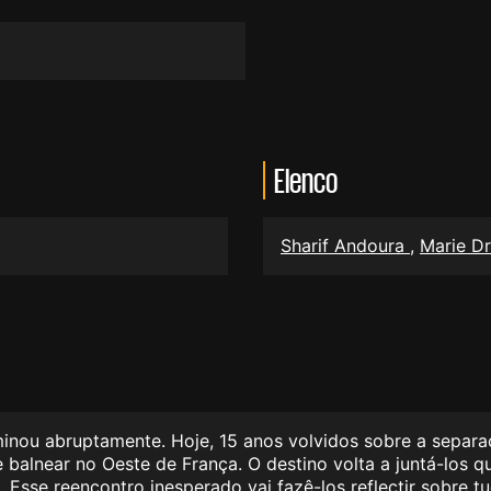
Elenco
Sharif Andoura
,
Marie D
minou abruptamente. Hoje, 15 anos volvidos sobre a separa
 balnear no Oeste de França. O destino volta a juntá-los q
Esse reencontro inesperado vai fazê-los reflectir sobre t