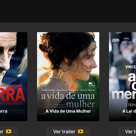
rra
A Vida de Uma Mulher
A Lei 
er
Ver
trailer
Ver
t