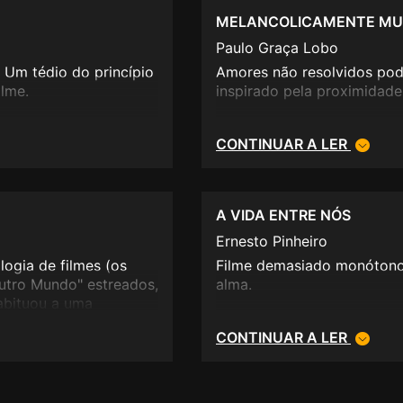
Uma banda sonora improváv
MELANCOLICAMENTE MUI
fotografia, um hotel meio f
Paulo Graça Lobo
daquilo que está em suspen
predominarem o interior e 
 Um tédio do princípio
Amores não resolvidos pod
transporta para uma espéci
ilme.
inspirado pela proximidade
duas pessoas, onde o tempo
CONTINUAR A LER
Parabéns ao realizador, po
que, depois daquilo que me
de volta em grande e reco
A VIDA ENTRE NÓS
Ernesto Pinheiro
logia de filmes (os
Filme demasiado monótono 
utro Mundo" estreados,
alma.
abituou a uma
quências
CONTINUAR A LER
 no universo laboral,
emática e enveredar
ciais de foro amoroso