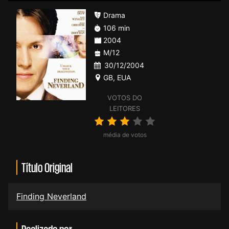
Drama
106 min
2004
M/12
30/12/2004
GB
,
EUA
VOTOS DO
LEITORES
média de votos
Título Original
Finding Neverland