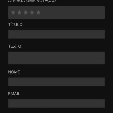
ATRIBUA UMA VOTAÇÃO
Principalmente no que toca à cor, está totalmente
em sintonia com a imagem que pretende passar.
Enfim, é um filme a não perder e, se possível, a
ver em família.
TÍTULO
TEXTO
NOME
EMAIL