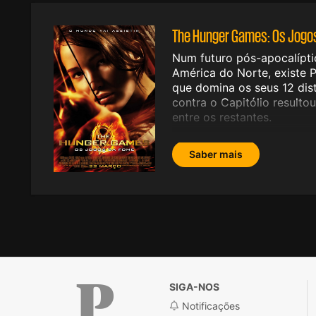
The Hunger Games: Os Jogo
Num futuro pós-apocalípti
América do Norte, existe 
que domina os seus 12 dist
contra o Capitólio resulto
entre os restantes.
Saber mais
SIGA-NOS
Notificações