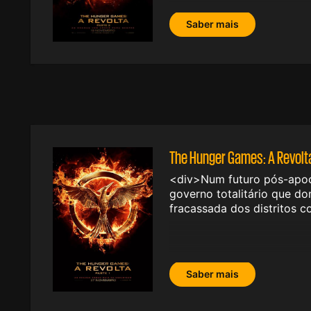
Saber mais
The Hunger Games: A Revolta 
<div>Num futuro pós-apoca
governo totalitário que do
fracassada dos distritos c
Saber mais