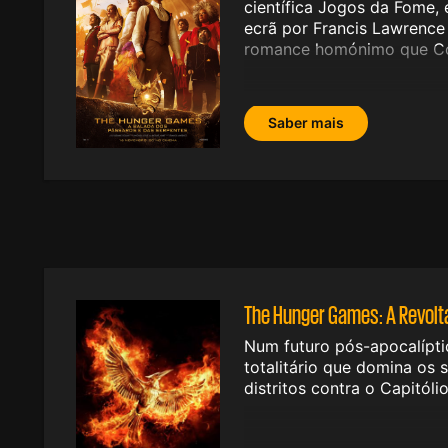
científica Jogos da Fome, 
ecrã por Francis Lawrence 
romance homónimo que Col
Saber mais
The Hunger Games: A Revolta
Num futuro pós-apocalípt
totalitário que domina os 
distritos contra o Capitól