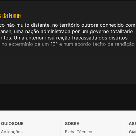
s da Fome
co não muito distante, no território outrora conhecido co
Panen, uma nação administrada por um governo totalitário
ritos. Uma anterior insurreição fracassada dos distritos
u no extermínio de um 13º e num acordo tácito de rendição
QUIOSQUE
SOBRE
AS
Ass
Aplicações
Ficha Técnica