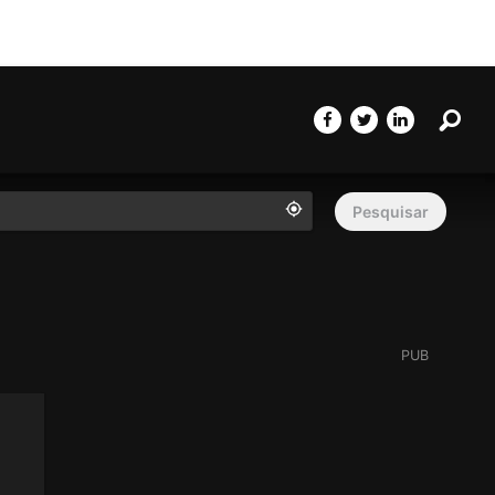
Pesq
Partilhar página
Partilhar no Facebo
Partilhar no Twi
Partilhar n
Pesquisar