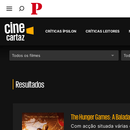
PÚBLICO
Ir para o conteúdo
Ir para navegação principal
Pesquise no Público
CRÍTICAS ÍPSILON
CRÍTICAS LEITORES
Todos os filmes
Tod
Resultados
The Hunger Games: A Balada
Com acção situada várias d