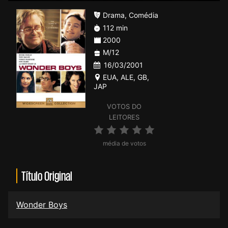
Drama
,
Comédia
112 min
2000
M/12
16/03/2001
EUA
,
ALE
,
GB
,
JAP
VOTOS DO
LEITORES
média de votos
Título Original
Wonder Boys