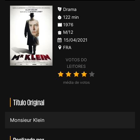
Drama
122 min
1976
M/12
15/04/2021
FRA
VOTOS DO
LEITORES
média de votos
Título Original
Monsieur Klein