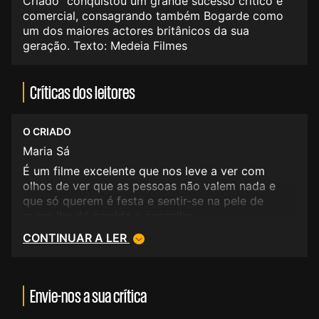
Criado" conquistou um grande sucesso crítico e
comercial, consagrando também Bogarde como
um dos maiores actores britânicos da sua
geração. Texto: Medeia Filmes
Críticas dos leitores
O CRIADO
Maria Sá
É um filme excelente que nos leve a ver com
olhos de ver que as pessoas não valem nada e
que só querem é festa e sentir-se na pele de
quem lhe dá garrida e agasalho.
CONTINUAR A LER
Envie-nos a sua crítica