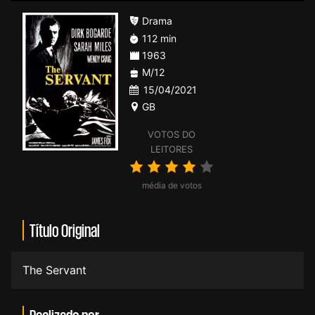
Drama
112 min
1963
M/12
15/04/2021
GB
VOTOS DO
LEITORES
média de votos
Título Original
The Servant