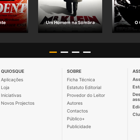
nte
Um Homem na Sombra
O 
QUIOSQUE
SOBRE
AS
Ass
Aplicações
Ficha Técnica
Est
Loja
Estatuto Editorial
Des
Iniciativas
Provedor do Leitor
ass
Novos Projectos
Autores
Edi
Contactos
Clu
Público+
Publicidade