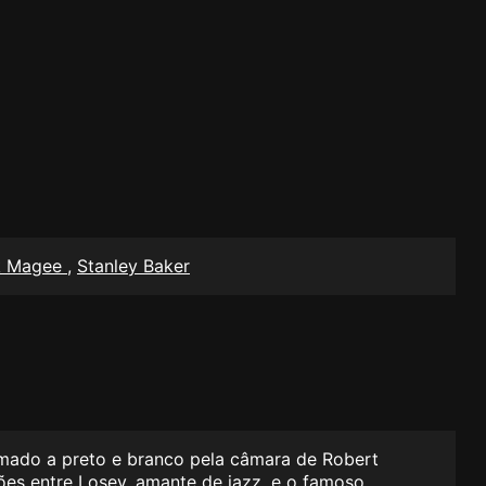
ck Magee
,
Stanley Baker
lmado a preto e branco pela câmara de Robert
ções entre Losey, amante de jazz, e o famoso