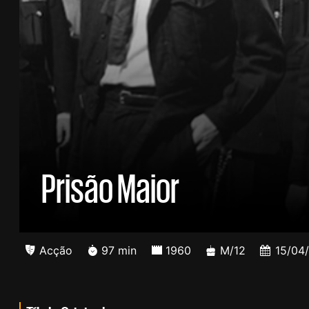
Prisão Maior
Acção
97 min
1960
M/12
15/04