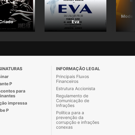
Modest
Criado
Eva
SINATURAS
INFORMAÇÃO LEGAL
inar
Principais Fluxos
Financeiros
ante P
Estrutura Accionista
contos para
inantes
Regulamento de
Comunicação de
ção impressa
Infrações
be P
Política para a
prevenção da
corrupção e infrações
conexas