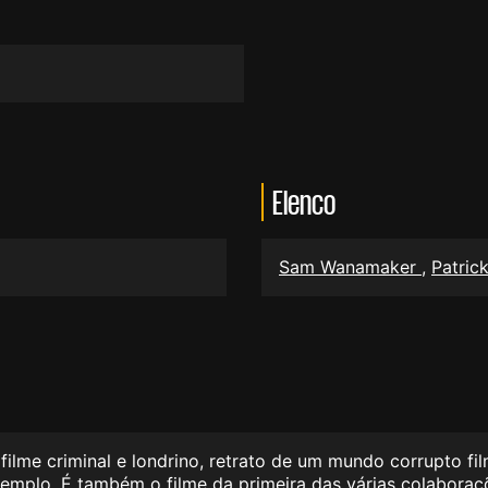
Elenco
Sam Wanamaker
,
Patri
ilme criminal e londrino, retrato de um mundo corrupto fi
exemplo. É também o filme da primeira das várias colabora