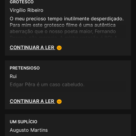
GROTESCO
Virgílio Ribeiro
O meu precioso tempo inutilmente desperdiçado.
Para mim este grotesco filme é uma autêntica
aberração que o nosso poeta maior, Fernando
Pessoa, não merecia. A minha votação é BOLA
PRETA.
CONTINUAR A LER
PRETENSIOSO
Rui
Edgar Pêra é um caso cabeludo.
CONTINUAR A LER
UM SUPLÍCIO
Augusto Martins