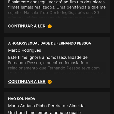
Finalmente consegui ver até ao fim um dos piores
filmes jamais realizados. Uma penitência a que me
sujeitei. Na sala 7 do Corte Inglês, após uns 30
minutos, várias pessoas abandonaram a sala.
Francamente acreditem, dinheiro deitado à rua,
CONTINUAR A LER
num dos piores filmes jamais realizados. Não
aconselho... e eu que até suporto bastante.
A HOMOSSEXUALIDADE DE FERNANDO PESSOA
Marco Rodrigues
Este filme ignora a homossexualidade de
Fernando Pessoa, e acentua demasiado o
relacionamento que Fernando Pessoa teve com
Ofélia Queiroz, que foi uma experiência falhada e
passageira. Sempre houve e há homossexuais que
CONTINUAR A LER
numa determinada fase da sua vida tiveram uma
mulher.
NÃO SOU NADA
Maria Adriana Pinho Pereira de Almeida
Um bom filme, embora apague quase