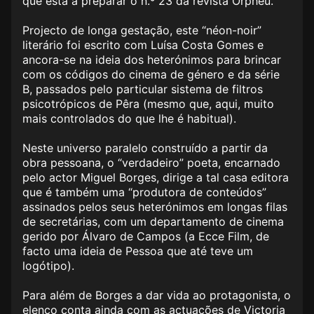
que está a preparar o n.º 23 da revista Orpheu.
Projecto de longa gestação, este “néon-noir”
literário foi escrito com Luísa Costa Gomes e
ancora-se na ideia dos heterónimos para brincar
com os códigos do cinema de género e da série
B, passados pelo particular sistema de filtros
psicotrópicos de Pêra (mesmo que, aqui, muito
mais controlados do que lhe é habitual).
Neste universo paralelo construído a partir da
obra pessoana, o “verdadeiro” poeta, encarnado
pelo actor Miguel Borges, dirige a tal casa editora
que é também uma “produtora de conteúdos”
assinados pelos seus heterónimos em longas filas
de secretárias, com um departamento de cinema
gerido por Álvaro de Campos (a Ecce Film, de
facto uma ideia de Pessoa que até teve um
logótipo).
Para além de Borges a dar vida ao protagonista, o
elenco conta ainda com as actuações de Victoria