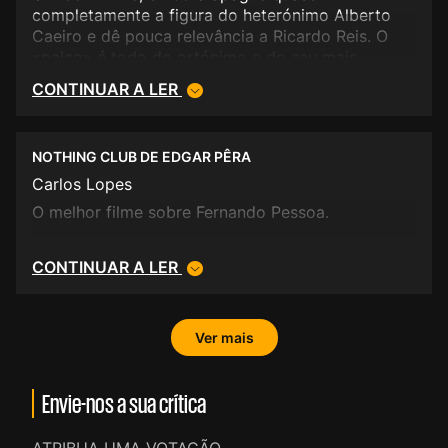
completamente a figura do heterónimo Alberto
Caeiro e dê pouca relevância a Ricardo Reis. O
«palco» é todo do ortónimo e do seu mais
polémico heterónimo, Álvaro de Campos.
CONTINUAR A LER
Interessante o desdobramento da personagem
"Ofélia", que contraria a realidade e liberta o filme
para outras dinâmicas narrativas mais criativas.
NOTHING CLUB DE EDGAR PÊRA
Carlos Lopes
O melhor filme sobre Fernando Pessoa.
CONTINUAR A LER
Ver mais
Envie-nos a sua crítica
ATRIBUA UMA VOTAÇÃO