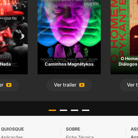
O Home
 Nada
Caminhos Magnétykos
Diálogos
er
Ver
trailer
Ver
t
QUIOSQUE
SOBRE
AS
Ass
Aplicações
Ficha Técnica