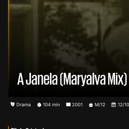
A Janela (Maryalva Mix)
Drama
104 min
2001
M/12
12/1