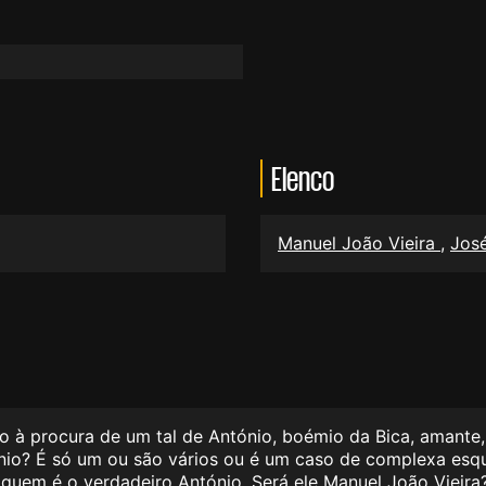
Elenco
Manuel João Vieira
,
José
o à procura de um tal de António, boémio da Bica, amante,
nio? É só um ou são vários ou é um caso de complexa esq
 quem é o verdadeiro António. Será ele Manuel João Vieir