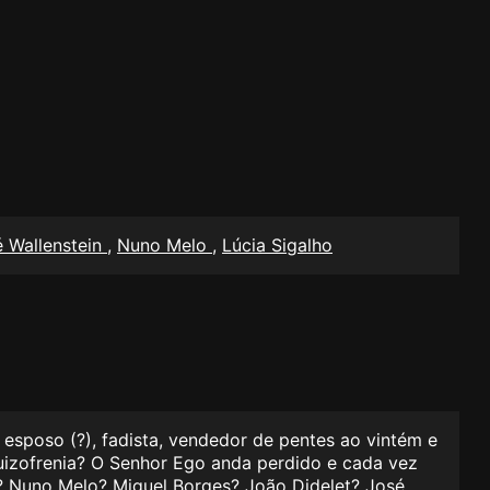
 Wallenstein
,
Nuno Melo
,
Lúcia Sigalho
 esposo (?), fadista, vendedor de pentes ao vintém e
uizofrenia? O Senhor Ego anda perdido e cada vez
a? Nuno Melo? Miguel Borges? João Didelet? José