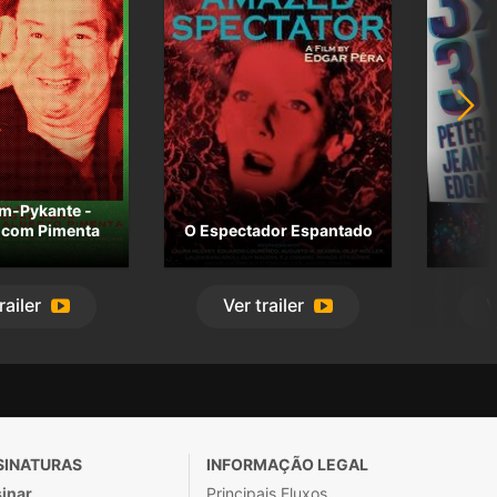
m-Pykante -
 com Pimenta
O Espectador Espantado
railer
Ver
trailer
V
SINATURAS
INFORMAÇÃO LEGAL
inar
Principais Fluxos