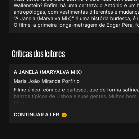
Wallenstein? Enfim, há uma certeza: o António é um h
antropólogas, com vestimentas diferentes e mudanças
"A Janela (Maryalva Mix)" é uma história burlesca, é
O filme, a primeira longa-metragem de Edgar Pêra, f
Críticas dos leitores
A JANELA (MARYALVA MIX)
Maria João Miranda Porfírio
Filme único, cómico e burlesco, que de forma satíri
bairros típicos de Lisboa e suas gentes. Muitos bo
Pêra.
CONTINUAR A LER