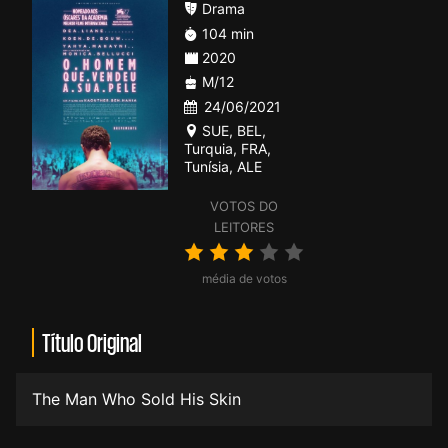
Drama
104 min
2020
M/12
24/06/2021
SUE
,
BEL
,
Turquia
,
FRA
,
Tunísia
,
ALE
VOTOS DO
LEITORES
média de votos
Título Original
The Man Who Sold His Skin