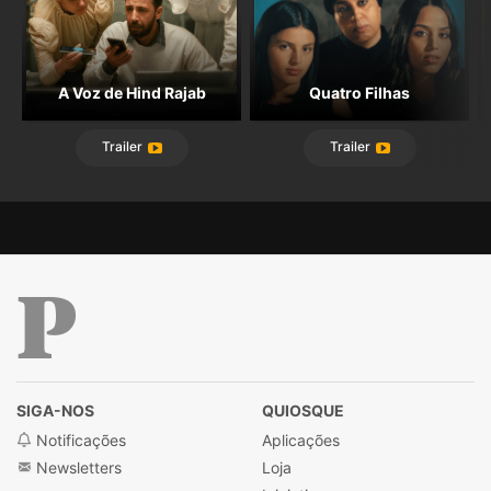
nas "feridas"/hipócrisias de um abastado primeiro
mundo egoista e egocêntrico(e apelam à
reflexão), compensam (e de que maneira!) o "todo
menos conseguido". <br />Ahhhh e tem a diva
A Voz de Hind Rajab
Quatro Filhas
Mónica Bellucci!
Trailer
Trailer
Público
SIGA-NOS
QUIOSQUE
Notificações
Aplicações
Newsletters
Loja