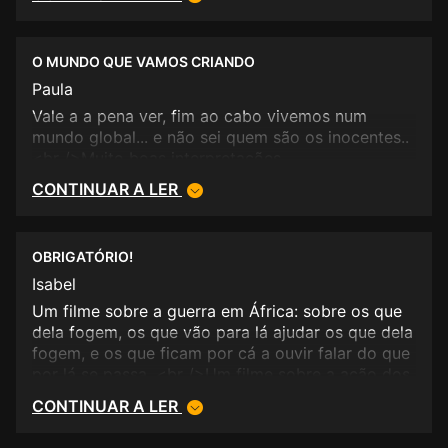
carreiras de Charlize Theron e, certamente, da de
Javier Bardem e uma vacina para os próximos
filmes de Sean Penn.
O MUNDO QUE VAMOS CRIANDO
Paula
Vale a a pena ver, fim ao cabo vivemos num
mundo global... e não sei quem são os inocentes..
<br />Muito boas interpretações...
CONTINUAR A LER
OBRIGATÓRIO!
Isabel
Um filme sobre a guerra em África: sobre os que
dela fogem, os que vão para lá ajudar os que dela
fogem, e os que ficam por cá a ouvir falar do que
por lá se passa. <br />Um filme sobre a ação dos
Médicos do Mundo: como vivem e trabalham em
CONTINUAR A LER
zonas de guerra e em campos de refugiados,
como dão sentido ao que fazem quando se