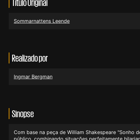
Título Original
Sommarnattens Leende
Realizado por
Ingmar Bergman
Sinopse
Com base na peça de William Shakespeare "Sonho de
público, combinando situações perfeitamente hilaria