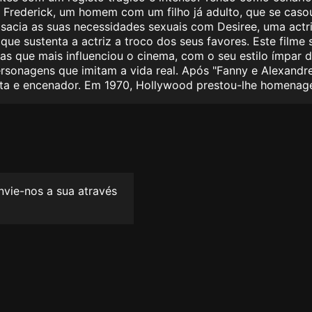
de Frederick, um homem com um filho já adulto, que se ca
acia as suas necessidades sexuais com Desiree, uma actriz
e sustenta a actriz a troco dos seus favores. Este filme
as que mais influenciou o cinema, com o seu estilo ímpar
personagens que imitam a vida real. Após "Fanny e Alexand
ista e encenador. Em 1970, Hollywood prestou-lhe homenag
envie-nos a sua através