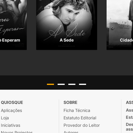
e Esperam
A Sede
Cidade
QUIOSQUE
SOBRE
AS
Ass
Aplicações
Ficha Técnica
Est
Loja
Estatuto Editorial
Des
Iniciativas
Provedor do Leitor
ass
Novos Projectos
Autores