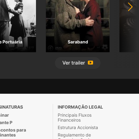
 Portuária
Saraband
O
Ver
trailer
SINATURAS
INFORMAÇÃO LEGAL
inar
Principais Fluxos
Financeiros
ante P
Estrutura Accionista
contos para
inantes
Regulamento de