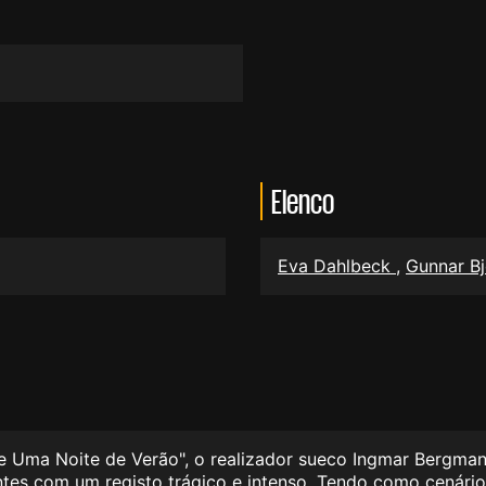
Elenco
Eva Dahlbeck
,
Gunnar B
 Uma Noite de Verão", o realizador sueco Ingmar Bergman
ntes com um registo trágico e intenso. Tendo como cenário 