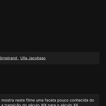
jörnstrand
,
Ulla Jacobsso
 mostra neste filme uma faceta pouco conhecida do
a transição do século XIX para o século XX,