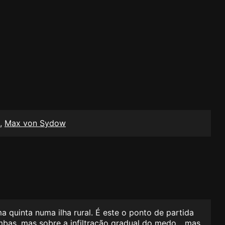
,
Max von Sydow
a quinta numa ilha rural. É este o ponto de partida
bas, mas sobre a infiltração gradual do medo... mas