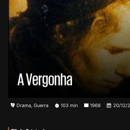
A Vergonha
Drama
,
Guerra
103 min
1968
20/12/