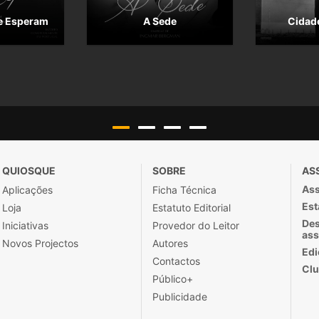
e Esperam
A Sede
Cidade
QUIOSQUE
SOBRE
AS
Ass
Aplicações
Ficha Técnica
Est
Loja
Estatuto Editorial
Des
Iniciativas
Provedor do Leitor
ass
Novos Projectos
Autores
Edi
Contactos
Clu
Público+
Publicidade