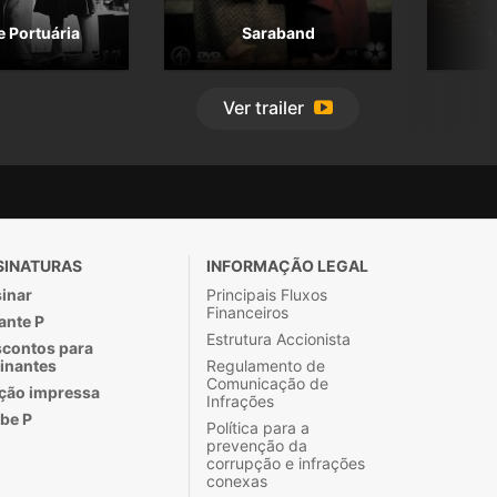
 Portuária
Saraband
O
Ver
trailer
SINATURAS
INFORMAÇÃO LEGAL
inar
Principais Fluxos
Financeiros
ante P
Estrutura Accionista
contos para
inantes
Regulamento de
Comunicação de
ção impressa
Infrações
be P
Política para a
prevenção da
corrupção e infrações
conexas