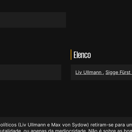
Elenco
Liv Ullmann
,
Sigge Fürst
políticos (Liv Ullmann e Max von Sydow) retiram-se para um
rutalidade, ou apenas da mediocridade. Não é sobre as bom