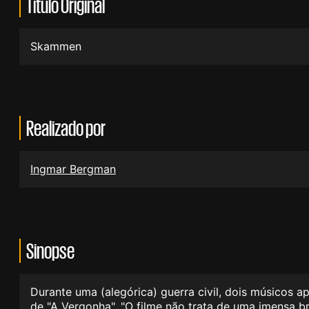
Título Original
Skammen
Realizado por
Ingmar Bergman
Sinopse
Durante uma (alegórica) guerra civil, dois músicos a
de "A Vergonha". "O filme não trata de uma imensa b