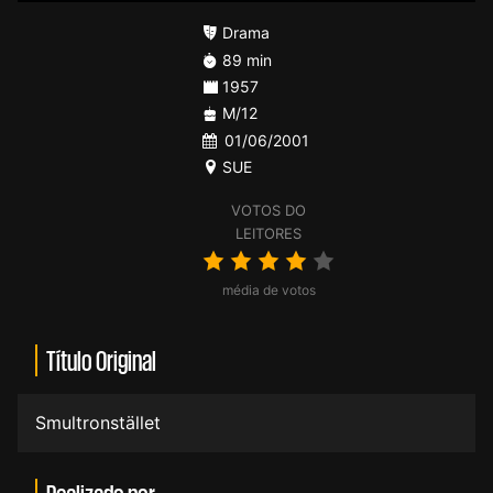
Drama
89 min
1957
M/12
01/06/2001
SUE
VOTOS DO
LEITORES
média de votos
Título Original
Smultronstället