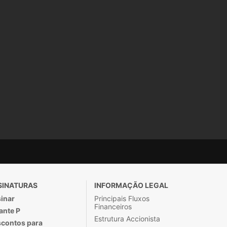
SINATURAS
INFORMAÇÃO LEGAL
inar
Principais Fluxos
Financeiros
ante P
Estrutura Accionista
contos para