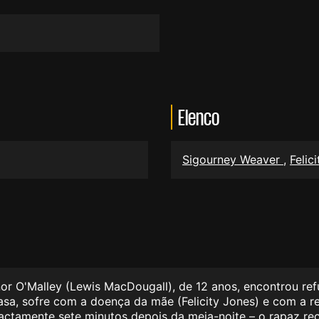
Elenco
Sigourney Weaver
,
Felic
or O'Malley (Lewis MacDougall), de 12 anos, encontrou re
casa, sofre com a doença da mãe (Felicity Jones) e com a r
exactamente sete minutos depois da meia-noite – o rapaz 