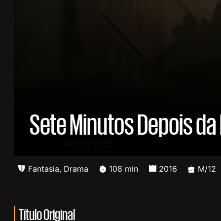
Sete Minutos Depois da
/
00:19
01:32
Fantasia
,
Drama
108 min
2016
M/12
Título Original