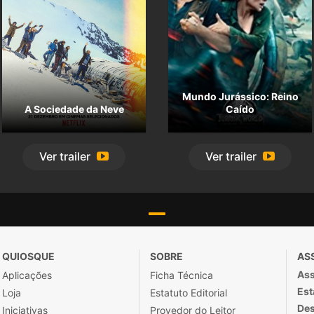
Mundo Jurássico: Reino
A Sociedade da Neve
Caído
Ver
trailer
Ver
trailer
QUIOSQUE
SOBRE
AS
Ass
Aplicações
Ficha Técnica
Est
Loja
Estatuto Editorial
Des
Iniciativas
Provedor do Leitor