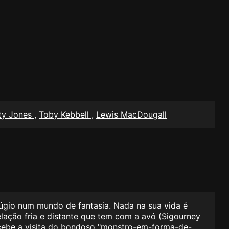
ity Jones
,
Toby Kebbell
,
Lewis MacDougall
fúgio num mundo de fantasia. Nada na sua vida é
elação fria e distante que tem com a avó (Sigourney
recebe a visita do bondoso "monstro-em-forma-de-