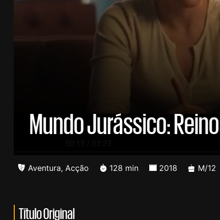
Mundo Jurássico: Reino
/
00:20
02:23
Aventura
,
Acção
128 min
2018
M/12
Título Original