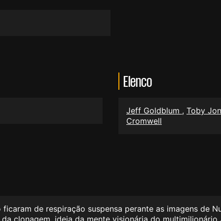
Elenco
Jeff Goldblum
,
Toby Jo
Cromwell
icaram de respiração suspensa perante as imagens de Nubla
s da clonagem, ideia da mente visionária do multimilionári