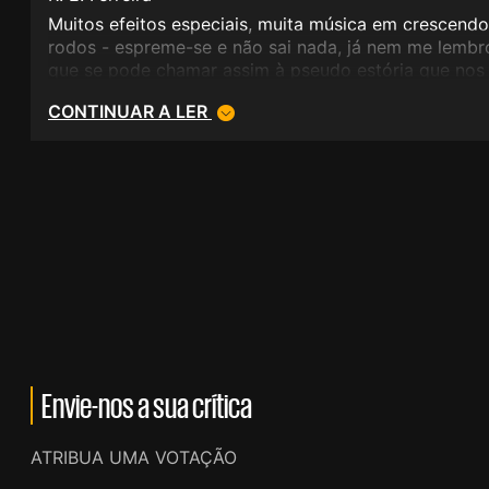
Muitos efeitos especiais, muita música em crescendo
rodos - espreme-se e não sai nada, já nem me lembr
que se pode chamar assim à pseudo estória que nos
CONTINUAR A LER
Envie-nos a sua crítica
ATRIBUA UMA VOTAÇÃO