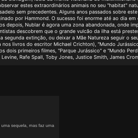
servar estes extraordinários animais no seu "habitat" nat
delo sem precedentes. Alguns anos passados sobre este te
aginado por Hammond. O sucesso foi enorme até ao dia em
anos depois, Nublar é agora uma zona abandonada, onde imp
ntistas descobrem que o grande vulcão da ilha está preste
ma segunda extinção, ou deixar a Mãe Natureza seguir o seu
nos livros do escritor Michael Crichton), "Mundo Jurássico
s dois primeiros filmes, "Parque Jurássico" e "Mundo Perdi
 Levine, Rafe Spall, Toby Jones, Justice Smith, James Cro
s uma sequela, mas faz uma