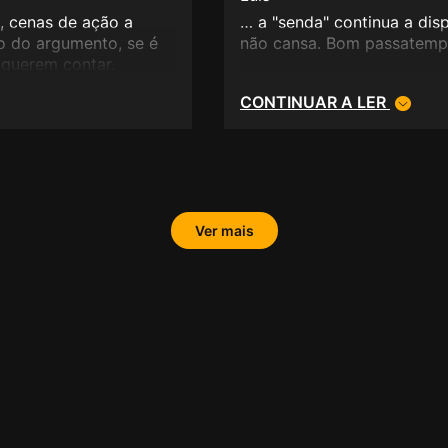
, cenas de ação a
… a "senda" continua a di
o do argumento, se é
não cansa. Bom passatemp
 querem contar.
CONTINUAR A LER
Ver mais