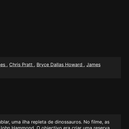
nes
,
Chris Pratt
,
Bryce Dallas Howard
,
James
r, uma ilha repleta de dinossauros. No filme, as
o John Hammond. O objectivo era criar uma reserva