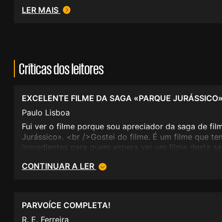
LER MAIS
Críticas dos leitores
EXCELENTE FILME DA SAGA «PARQUE JURÁSSICO
Paulo Lisboa
Fui ver o filme porque sou apreciador da saga de fi
Jurássico». <br />Gostei do filme. É um filme que t
ingredientes para quem espera ver um filme desta sa
interpretações convincentes, excelentes efeitos espe
CONTINUAR A LER
muito boa. <br />Estamos perante um filme entre o
Embora só o aconselhe para quem goste do género.
0 a 20 valores, dou 17 valores a este filme.
PARVOÍCE COMPLETA!
R. E. Ferreira