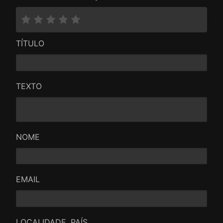
importância e o valor da família por mais distante
que tenha estado.
TÍTULO
TEXTO
NOME
EMAIL
LOCALIDADE, PAÍS