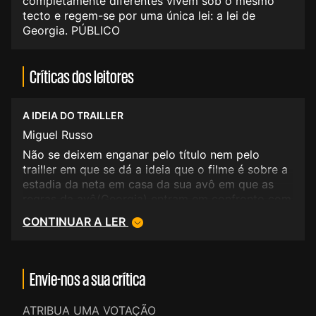
completamente diferentes vivem sob o mesmo
tecto e regem-se por uma única lei: a lei de
Georgia. PÚBLICO
Críticas dos leitores
A IDEIA DO TRAILLER
Miguel Russo
Não se deixem enganar pelo título nem pelo
trailler em que se dá a ideia que o filme é sobre a
estadia da neta em casa da sua avô em que as
regras da avô(Georgia) entram em confronto com
a mentalidade da sua neta.<BR/>mMas esse não é
CONTINUAR A LER
o ponto frucal do filme. Esse pontosé o segredo
que a neta trazia de casa mas que nunca ousou
contar a ninguém. A partir daí desenrola-se um
drama e apartir desse momento o filme tem
Envie-nos a sua crítica
pouco de comédia. Continua a ser um filme
engraçado e comovente em que se sente a
ATRIBUA UMA VOTAÇÃO