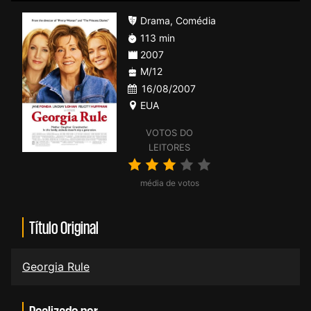
Drama
,
Comédia
113 min
2007
M/12
16/08/2007
EUA
VOTOS DO
LEITORES
média de votos
Título Original
Georgia Rule