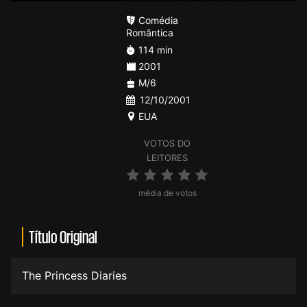
Comédia
Romântica
114 min
2001
M/6
12/10/2001
EUA
VOTOS DO
LEITORES
média de votos
Título Original
The Princess Diaries