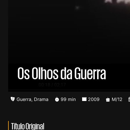
Os Olhos da Guerra
/
00:19
02:17
Guerra
,
Drama
99 min
2009
M/12
Título Original