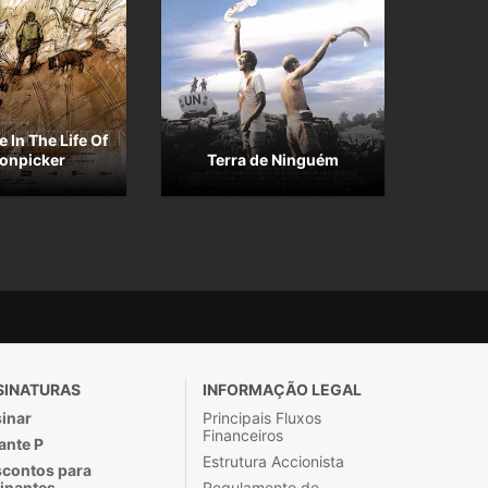
 In The Life Of
ronpicker
Terra de Ninguém
SINATURAS
INFORMAÇÃO LEGAL
inar
Principais Fluxos
Financeiros
ante P
Estrutura Accionista
contos para
inantes
Regulamento de