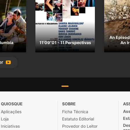
An Episode
lumbia
11'09''01 - 11 Perspectivas
An I
er
QUIOSQUE
SOBRE
AS
Ass
Aplicações
Ficha Técnica
Est
Loja
Estatuto Editorial
Des
Iniciativas
Provedor do Leitor
ass