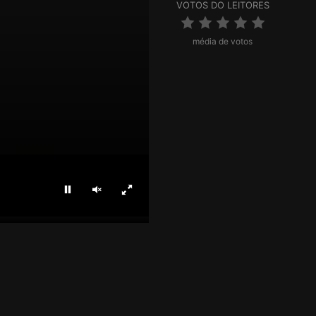
VOTOS DO LEITORES
média de votos
Parar
Ligar som
Ecrã inteiro