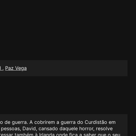
ll
,
Paz Vega
rio de guerra. A cobrirem a guerra do Curdistão em
pessoas, David, cansado daquele horror, resolve
ressar também à Irlanda onde fica a saber que o seu