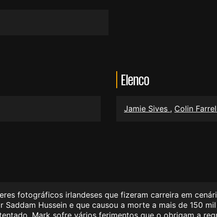
Elenco
Jamie Sives
,
Colin Farre
teres fotográficos irlandeses que fizeram carreira em cená
or Saddam Hussein e que causou a morte a mais de 150 mil 
atentado, Mark sofre vários ferimentos que o obrigam a reg