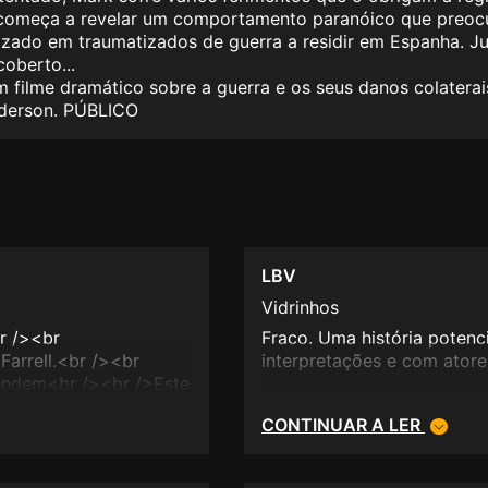
começa a revelar um comportamento paranóico que preocu
alizado em traumatizados de guerra a residir em Espanha. 
oberto...
m filme dramático sobre a guerra e os seus danos colaterai
nderson. PÚBLICO
LBV
Vidrinhos
r /><br
Fraco. Uma história poten
Farrell.<br /><br
interpretações e com atores
eendem<br /><br />Este
ra Óscares de 2012</p>
CONTINUAR A LER