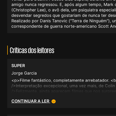
amigo nunca regressou. E, após algum tempo, Mark 
(Christopher Lee), o avô dela, um psiquiatra especi
desvendar segredos que gostariam de nunca ter desc
Realizado por Danis Tanovic ("Terra de Ninguém"), u
correspondente de guerra norte-americano Scott A
Críticas dos leitores
SUPER
Jorge Garcia
<p>Filme fantástico, completamente arrebatador. <b
/>Interpretação excepcional, uma vez mais, de Colin 
/>Felizmente, ainda aparecem filmes que nos surpr
filme "chuta para canto" qualquer dos nomeados pa
CONTINUAR A LER