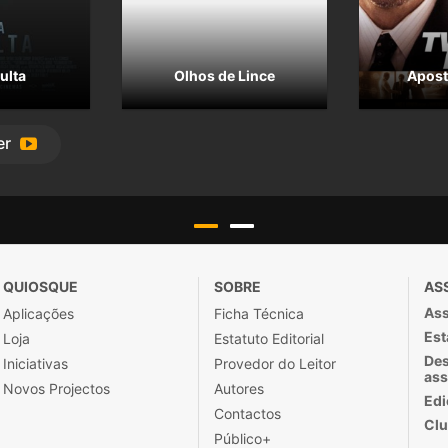
ulta
Olhos de Lince
Apost
er
QUIOSQUE
SOBRE
AS
Ass
Aplicações
Ficha Técnica
Est
Loja
Estatuto Editorial
Des
Iniciativas
Provedor do Leitor
ass
Novos Projectos
Autores
Edi
Contactos
Clu
Público+