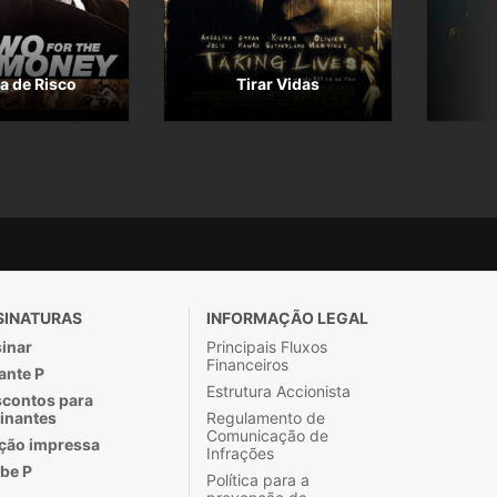
a de Risco
Tirar Vidas
SINATURAS
INFORMAÇÃO LEGAL
inar
Principais Fluxos
Financeiros
ante P
Estrutura Accionista
contos para
inantes
Regulamento de
Comunicação de
ção impressa
Infrações
be P
Política para a