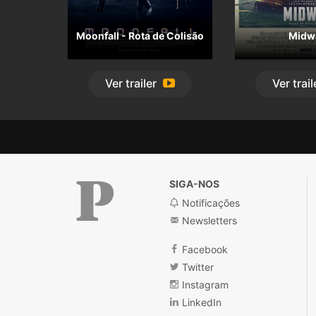
Moonfall - Rota de Colisão
Midw
Ver
trailer
Ver
trail
SIGA-NOS
Notificações
Newsletters
Público
Facebook
Twitter
Instagram
LinkedIn