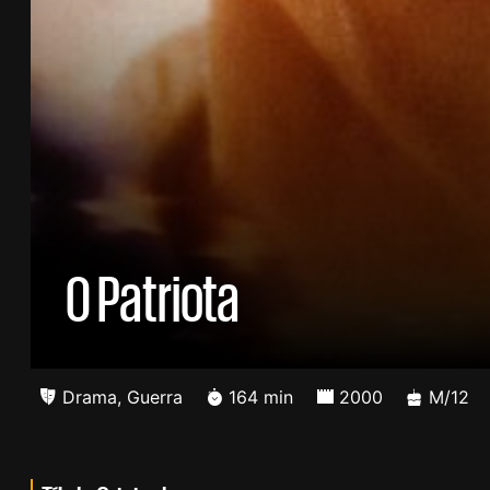
O Patriota
Drama
,
Guerra
164 min
2000
M/12