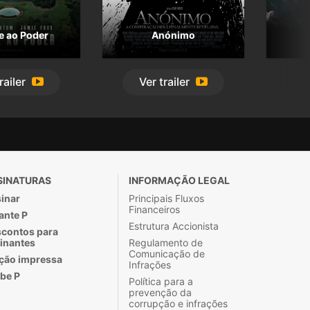
e ao Poder
Anónimo
railer
Ver
trailer
SINATURAS
INFORMAÇÃO LEGAL
inar
Principais Fluxos
Financeiros
ante P
Estrutura Accionista
contos para
inantes
Regulamento de
Comunicação de
ção impressa
Infrações
be P
Política para a
prevenção da
corrupção e infrações