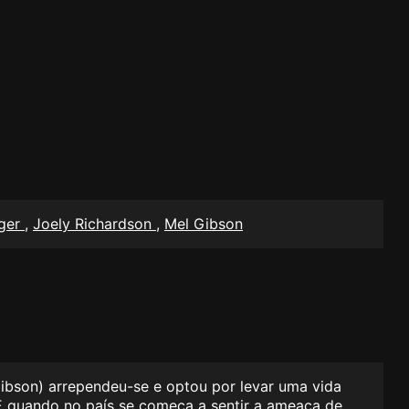
ger
,
Joely Richardson
,
Mel Gibson
Gibson) arrependeu-se e optou por levar uma vida
. E quando no país se começa a sentir a ameaça de