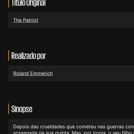
Título Original
The Patriot
Realizado por
Roland Emmerich
Sinopse
Depois das crueldades que cometeu nas guerras contr
sossegada na sua quinta. Mas, por ironia, o seu filh