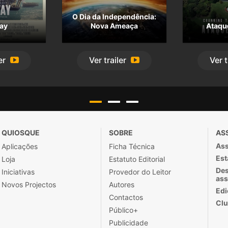
O Dia da Independência:
ay
Nova Ameaça
Ataqu
er
Ver
trailer
Ver
t
QUIOSQUE
SOBRE
AS
Ass
Aplicações
Ficha Técnica
Est
Loja
Estatuto Editorial
Des
Iniciativas
Provedor do Leitor
ass
Novos Projectos
Autores
Edi
Contactos
Clu
Público+
Publicidade