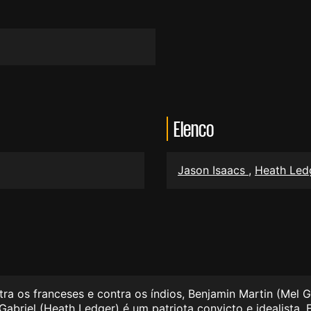
Elenco
Jason Isaacs
,
Heath Led
a os franceses e contra os índios, Benjamin Martin (Mel 
o Gabriel (Heath Ledger) é um patriota convicto e idealista