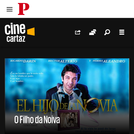
PÚBLICO
Ir para o conteúdo
Ir para navegação principal
Redes Sociais
Sessões
Pesquis
Men
//
O Filho da Noiva