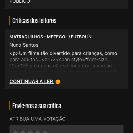
PÚBLICO
Críticas dos leitores
MATRAQUILHOS - METEGOL / FUTBOLÍN
Nuno Santos
<p>Um filme tão divertido para crianças, como
para adultos...<br /><span style="font-size:
10px">É uma pena não se encontrar a versão
original em nenhuma sala de cinema da capital!
</span></p>
CONTINUAR A LER
Envie-nos a sua crítica
ATRIBUA UMA VOTAÇÃO