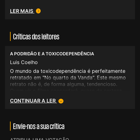
LER MAIS
Críticas dos leitores
A PODRIDÃO E A TOXICODEPENDÊNCIA
Luis Coelho
O mundo da toxicodependência é perfeitamente
retratado em "No quarto da Vanda". Este mesmo
retrato não é, de forma alguma, tendencioso.
Quem vir o filme concordará, quase de certeza
absoluta, com a ausência de parcialidade da parte
CONTINUAR A LER
do realizador na concepção do mundo subversivo
das drogas e do modo de vida da "geração
rasca". <br/>"No quarto da Vanda" é,
essencialmente, uma efígie realista, construída
Envie-nos a sua crítica
sobre elementos de prolixa criteriosidade. A
realidade aparece, neste filme, completamente
ATRIBUA UMA VOTAÇÃO