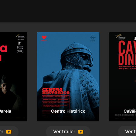
Varela
Centro Histórico
Caval
er
Ver
trailer
Ver
t