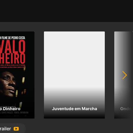
o Dinheiro
Juventude em Marcha
Onde J
railer