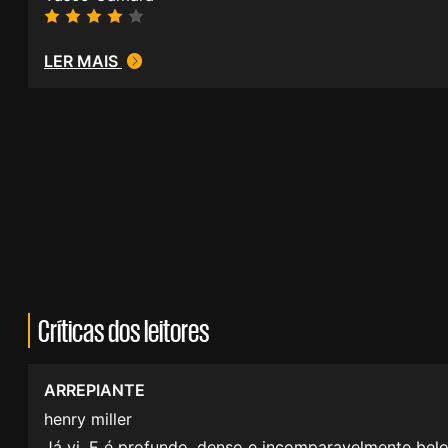
LER MAIS
Críticas dos leitores
ARREPIANTE
henry miller
Já vi. E é profundo, denso e incomparavelmente belo