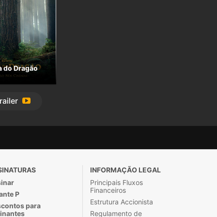
a do Dragão
railer
SINATURAS
INFORMAÇÃO LEGAL
inar
Principais Fluxos
Financeiros
ante P
Estrutura Accionista
contos para
inantes
Regulamento de