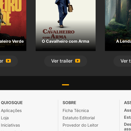
aleiro Verde
O Cavalheiro com Arma
A Lend
er
Ver
trailer
Ver
t
QUIOSQUE
SOBRE
AS
Ass
Aplicações
Ficha Técnica
Est
Loja
Estatuto Editorial
Des
Iniciativas
Provedor do Leitor
ass