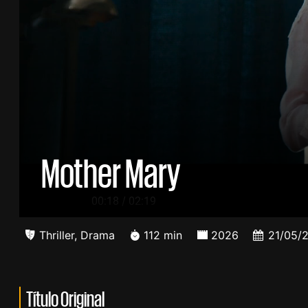
Mother Mary
/
00:19
02:19
Thriller
,
Drama
112 min
2026
21/05/
Título Original