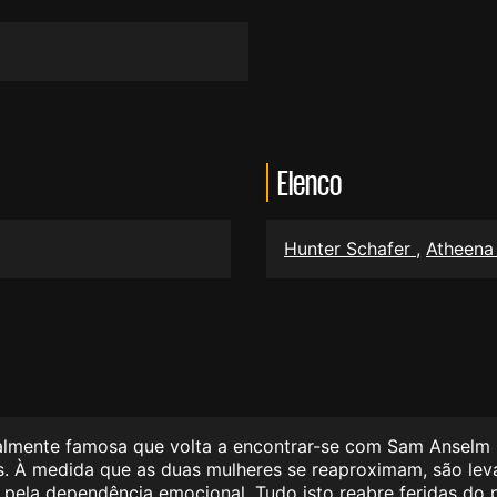
Elenco
Hunter Schafer
,
Atheena 
ente famosa que volta a encontrar-se com Sam Anselm (Mi
 À medida que as duas mulheres se reaproximam, são levad
pela dependência emocional. Tudo isto reabre feridas do