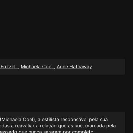
Frizzell
,
Michaela Coel
,
Anne Hathaway
chaela Coel), a estilista responsável pela sua
as a reavaliar a relação que as une, marcada pela
 passado que nunca sararam por completo.