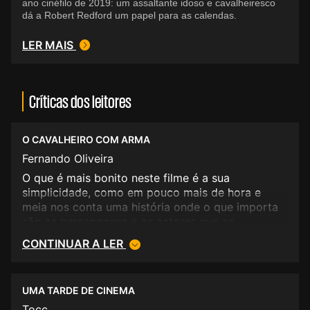
ano cinéfilo de 2019: um assaltante idoso e cavalheiresco
dá a Robert Redford um papel para as calendas.
LER MAIS
Críticas dos leitores
O CAVALHEIRO COM ARMA
Fernando Oliveira
O que é mais bonito neste filme é a sua
simplicidade, como em pouco mais de hora e
meia nos conta uma história onde o que importa
são os personagens e os actores que as
interpretam, coisas da vida, tão intensas que
CONTINUAR A LER
sublimam aquela espécie de aridez estilística da
realização. Simples, porque de uma história
adaptada de um artigo de jornal, nos conta
UMA TARDE DE CINEMA
apenas a história de um homem que com setenta
anos assalta bancos porque quer continuar a
Tocc