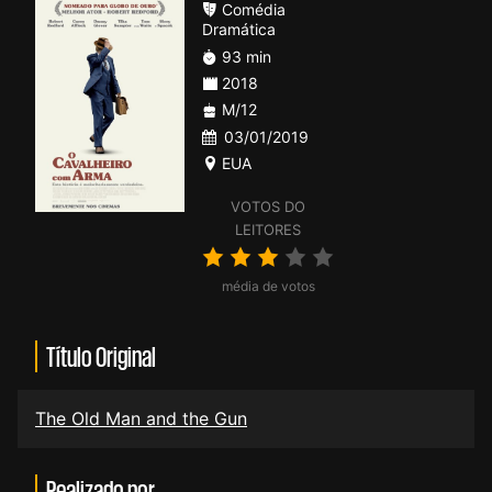
Comédia
Dramática
93 min
2018
M/12
03/01/2019
EUA
VOTOS DO
LEITORES
média de votos
Título Original
The Old Man and the Gun
Realizado por