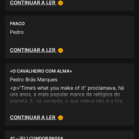
CONTINUAR A LER
FRACO
Pedro
Traz desconforto.
CONTINUAR A LER
«O CAVALHEIRO COM ALMA»
Pedro Brás Marques
<p>“Time’s what you make of it” proclamava, há
uns anos, a mais popular marca de relógios do
planeta. E, na verdade, o que releva não é a fria
contabilidade dos dias, meses e anos de um ser
humano, mas o que efectivamente experienciou. E
CONTINUAR A LER
sendo cada ser humano um universo único e
incomparável, certamente que a busca dessa
adrenalina existencial pode enveredar por
4* - (EL) CONDOR PASSA...