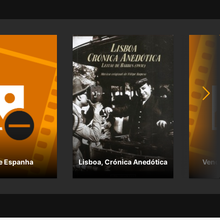
e Espanha
Lisboa, Crónica Anedótica
Vend