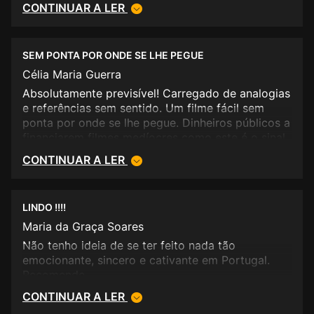
CONTINUAR A LER
SEM PONTA POR ONDE SE LHE PEGUE
Célia Maria Guerra
Absolutamente previsível! Carregado de analogias
e referências sem sentido. Um filme fácil sem
ponta por onde se lhe pegue. Dinheiros públicos a
financiarem filmes medíocres como este é o sinal
do país que temos e que somos.
CONTINUAR A LER
LINDO !!!!
Maria da Graça Soares
Não tenho ideia de se ter feito nada tão
emocionante, sincero e cativante em Portugal.
Recomendo.
CONTINUAR A LER