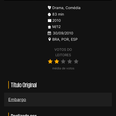
Drama
,
Comédia
83 min
2010
M/12
30/09/2010
BRA
,
POR
,
ESP
VOTOS DO
LEITORES
média de votos
Título Original
Embargo