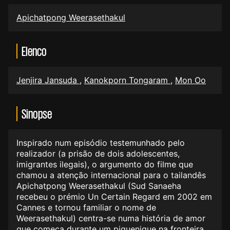
Apichatpong Weerasethakul
Elenco
Jenjira Jansuda
,
Kanokporn Tongaram
,
Mon Oo
Sinopse
Inspirado num episódio testemunhado pelo
realizador (a prisão de dois adolescentes,
imigrantes ilegais), o argumento do filme que
chamou a atenção internacional para o tailandês
Apichatpong Weerasethakul (Sud Sanaeha
recebeu o prémio Un Certain Regard em 2002 em
Cannes e tornou familiar o nome de
Weerasethakul) centra-se numa história de amor
que começa durante um piquenique na fronteira