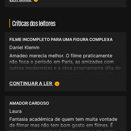
Críticas dos leitores
FILME INCOMPLETO PARA UMA FIGURA COMPLEXA
Daniel Klemm
Amadeo merecia melhor. O filme praticamente
não foca o período em Paris, as amizades com
outros modernistas e a obra propriamente dita do
artista (que também experimentou a fotografia, o
desenho, até a iluminura...). Não precisávamos de
CONTINUAR A LER
20 minutos na casa de Espinho com a família em
agonia com a pneumónica... Dito isto, a fotografia
do filme é muito bela e os atores muito bons.
AMADOR CARDOSO
Talvez tenham faltado os meios para fazer algo
de mais aprofundado.
Laura
Fantasia académica de quem tem muita vontade
de filmar mas não tem bom gosto em filmes. É