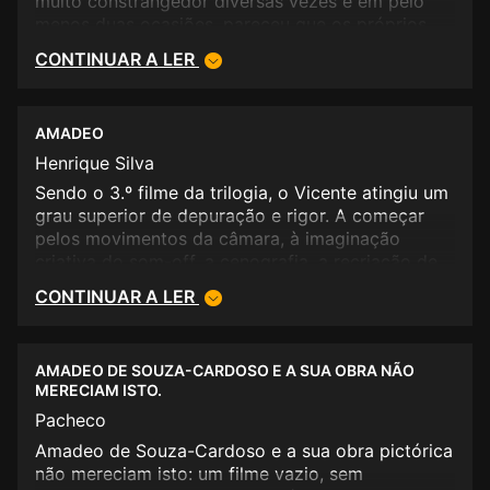
muito constrangedor diversas vezes e em pelo
menos duas ocasiões, pareceu que os próprios
actores não conseguiam disfarçar o embaraço.
CONTINUAR A LER
AMADEO
Henrique Silva
Sendo o 3.º filme da trilogia, o Vicente atingiu um
grau superior de depuração e rigor. A começar
pelos movimentos da câmara, à imaginação
criativa do som-off, a cenografia, a recriação de
época, a beleza singela da fotografia, tanto em
CONTINUAR A LER
exteriores como em interiores. O som é muito
bom e a banda sonora magnífica. Nada de
adornos, doces-de-boca, numa época dominada
AMADEO DE SOUZA-CARDOSO E A SUA OBRA NÃO
pela guerra e mais tarde a pandemia. Um
MERECIAM ISTO.
argumento depurado, que prefere mostrar os
Pacheco
sentimentos e emoções das personagens a ceder
à tentação de mais um filme biopic à americana!
Amadeo de Souza-Cardoso e a sua obra pictórica
Quem quiser conhecer a vida e obra de Amadeo,
não mereciam isto: um filme vazio, sem