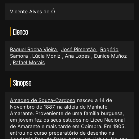
Vicente Alves do Ó
Elenco
Raquel Rocha Vieira
,
José Pimentão
,
Rogério
Samora
,
Lúcia Moniz
,
Ana Lopes
,
Eunice Muñoz
,
Rafael Morais
Sinopse
Amadeo de Souza-Cardoso
nasceu a 14 de
Novembro de 1887, na aldeia de Manhufe,
Amarante. Proveniente de uma família burguesa,
em jovem fez os seus estudos no Liceu Nacional
de Amarante e mais tarde em Coimbra. Em 1905,
entrou no curso preparatório de desenho na