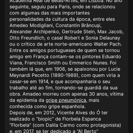
Academia Real de Belas-Artes, em Lisboa. No ano
seguinte, seguiu para Paris, onde se relacionou
com algumas das mais importantes
personalidades da cultura da época, entre eles
Amedeo Modigliani, Constantin Brâncuși,
Alexander Archipenko, Gertrude Stein, Max Jacob,
Otto Freundlich, o casal Robert e Sonia Delaunay
ou o crítico de arte norte-americano Walter Pach.
Entre os amigos portugueses de quem se tornou
amigo em França contam-se os pintores Eduardo
Viana, Francisco Smith ou Emmerico Nunes. Foi
também lá que, em 1908, se apaixonou por Lucie
Meynardi Pecetto (1890-1989), com quem viria a
casar-se em 1914, e que acompanharia o seu
trabalho até ao fim, tornando-se guardiã da sua
obra. Amadeo morreu com apenas 30 anos, vítima
da epidemia da
gripe pneumónica
, mais
conhecida como gripe espanhola.
Depois de, em 2012, Vicente Alves do Ó ter
realizado o “biopic” de Florbela Espanca
“Florbela” (com Dalila Carmo como protagonista)
e, em 2017, se ter dedicado a “Al Berto”