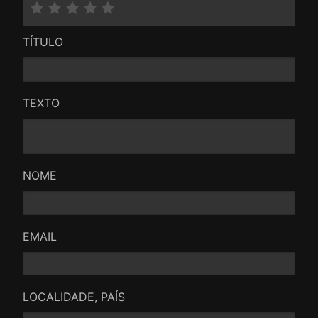
estopada. Este filme nada acrescentou.
TÍTULO
TEXTO
NOME
EMAIL
LOCALIDADE, PAÍS