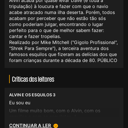
Alvin acaba por quase levar Dave (e toda a
tripulação) à loucura e fazer com que o navio
acabe atracado numa ilha deserta. Porém, todos
acabam por perceber que não estão tão sós
como poderiam julgar, encontrando o lugar
perfeito para o que de melhor sabem fazer:
cantar e fazer tropelias.
Realizado por Mike Mitchell ("Gigolo Profissional",
"Shrek Para Sempre"), a terceira aventura dos
famosos esquilos que fizeram as delícias dos que
foram crianças durante a década de 80. PÚBLICO
Críticas dos leitores
ALVIN E OS ESQUILOS 3
Eu sou eu
Um filme muito bom, com o Alvin, com os
esquilos e com as esquiletes...!
CONTINUAR A LER