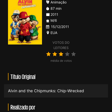
Animação
87 min
2011
M/6
15/12/2011
EUA
VOTOS DO
LEITORES
média de votos
Título Original
Alvin and the Chipmunks: Chip-Wrecked
Realizado por