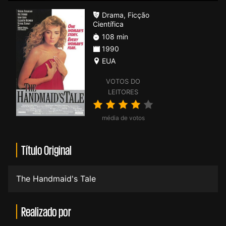
Drama
,
Ficção
Científica
108 min
1990
EUA
VOTOS DO
LEITORES
média de votos
Título Original
The Handmaid's Tale
Realizado por